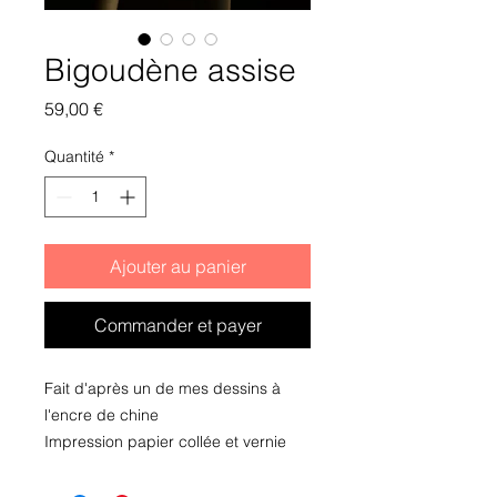
Bigoudène assise
Prix
59,00 €
Quantité
*
Ajouter au panier
Commander et payer
Fait d'après un de mes dessins à
l'encre de chine
Impression papier collée et vernie
sur bloc de bois. A poser ou à
accrocher (attache intégrée)